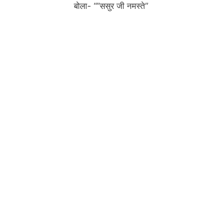
बोला- “”ससुर जी नमस्ते”