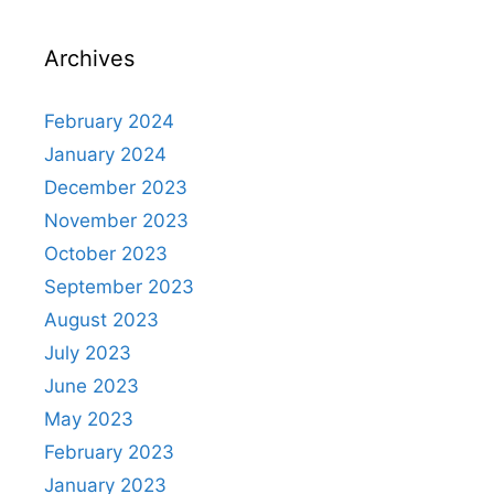
A
st
b
a
c
p
o
m
h
Archives
p
o
at
k
February 2024
January 2024
December 2023
November 2023
October 2023
September 2023
August 2023
July 2023
June 2023
May 2023
February 2023
January 2023