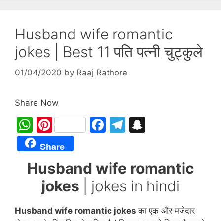
Husband wife romantic
jokes | Best 11 पति पत्नी चुट्कुले
01/04/2020
by
Raaj Rathore
Share Now
W
Pi
F
T
S
h
nt
a
el
n
Share
at
er
c
e
a
Husband wife romantic
s
e
e
gr
p
jokes
| jokes in hindi
A
st
b
a
c
p
o
m
h
Husband wife romantic jokes
का एक और मजेदार
p
o
at