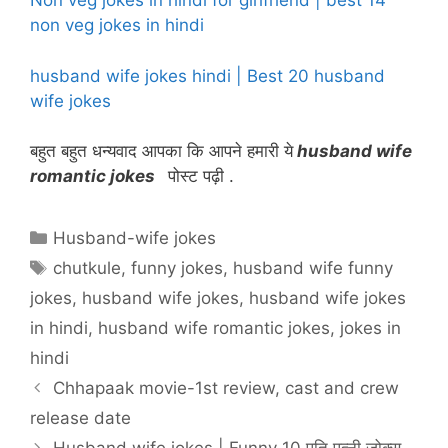
Non veg jokes in hindi for girlfriend | best 14
non veg jokes in hindi
husband wife jokes hindi | Best 20 husband
wife jokes
बहुत बहुत धन्यवाद आपका कि आपने हमारी ये
husband wife
romantic jokes
पोस्ट पढ़ी .
Categories
Husband-wife jokes
Tags
chutkule
,
funny jokes
,
husband wife funny
jokes
,
husband wife jokes
,
husband wife jokes
in hindi
,
husband wife romantic jokes
,
jokes in
hindi
Chhapaak movie-1st review, cast and crew
release date