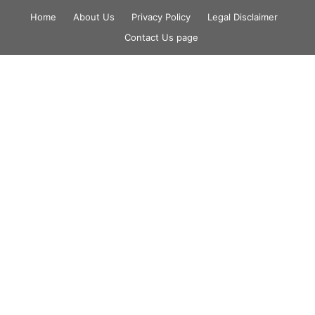
Skip
Home
About Us
Privacy Policy
Legal Disclaimer
to
Contact Us page
content