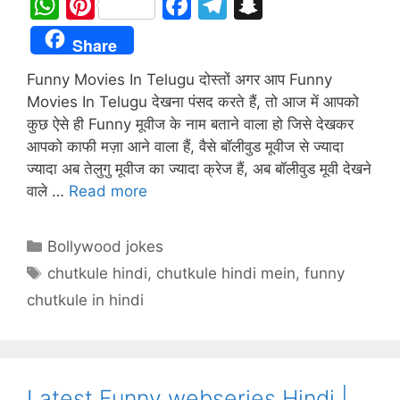
W
Pi
F
T
S
h
nt
a
el
n
Share
at
er
c
e
a
Funny Movies In Telugu दोस्तों अगर आप Funny
s
e
e
gr
p
Movies In Telugu देखना पंसद करते हैं, तो आज में आपको
A
st
b
a
c
कुछ ऐसे ही Funny मूवीज के नाम बताने वाला हो जिसे देखकर
p
o
m
h
आपको काफी मज़ा आने वाला हैं, वैसे बॉलीवुड मूवीज से ज्यादा
p
o
at
ज्यादा अब तेलुगु मूवीज का ज्यादा क्रेज हैं, अब बॉलीवुड मूवी देखने
वाले …
Read more
k
Categories
Bollywood jokes
Tags
chutkule hindi
,
chutkule hindi mein
,
funny
chutkule in hindi
Latest Funny webseries Hindi |