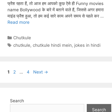
A
st
b
a
c
फ्रैश रहता हैं, तो आज हम आपको कुछ ऐसे ही Funny movies
p
o
m
h
name Bollywood के बारे में बताने वाले हैं, जिससे अगर हमारा
p
o
at
माइंड फ्रैश हुआ, तो हम कई सारे काम अपने समय से पहले कर …
Read more
k
Categories
Chutkule
Tags
chutkule
,
chutkule hindi mein
,
jokes in hindi
Page
Page
Page
1
2
…
4
Next
→
Search
Search