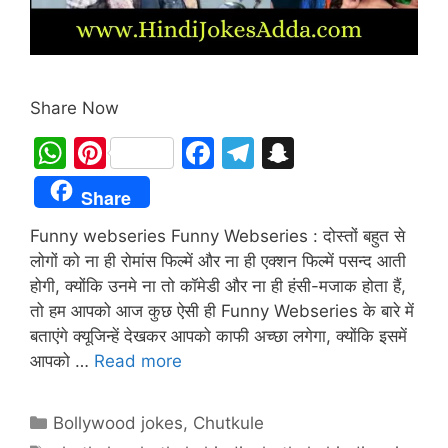
Share Now
W
Pi
F
T
S
h
nt
a
el
n
Share
at
er
c
e
a
Funny webseries Funny Webseries : दोस्तों बहुत से
s
e
e
gr
p
लोगों को ना ही रोमांस फिल्में और ना ही एक्शन फिल्में पसन्द आती
A
st
b
a
c
होगी, क्योंकि उनमे ना तो कॉमेडी और ना ही हंसी-मजाक होता हैं,
p
o
m
h
तो हम आपको आज कुछ ऐसी ही Funny Webseries के बारे में
p
o
at
बताएंगे क्यूजिन्हें देखकर आपको काफी अच्छा लगेगा, क्योंकि इसमें
आपको …
Read more
k
Categories
Bollywood jokes
,
Chutkule