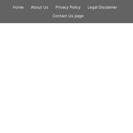
Skip
Home
About Us
Privacy Policy
Legal Disclaimer
to
Contact Us page
content