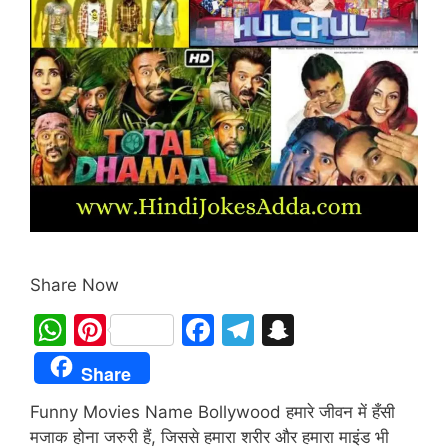
Share Now
W
Pi
F
T
S
h
nt
a
el
n
Share
at
er
c
e
a
Funny Movies Name Bollywood हमारे जीवन में हँसी
s
e
e
gr
p
मजाक होना जरुरी हैं, जिससे हमारा शरीर और हमारा माइंड भी