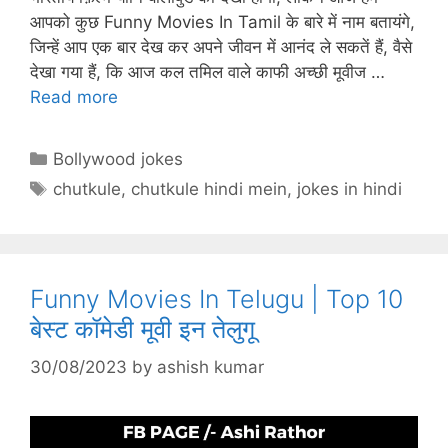
A
st
b
a
c
आपको कुछ Funny Movies In Tamil के बारे में नाम बतायंगे,
p
o
m
h
जिन्हें आप एक बार देख कर अपने जीवन में आनंद ले सकतें हैं, वैसे
p
o
at
देखा गया हैं, कि आज कल तमिल वाले काफी अच्छी मूवीज …
Read more
k
Categories
Bollywood jokes
Tags
chutkule
,
chutkule hindi mein
,
jokes in hindi
Funny Movies In Telugu | Top 10
बेस्ट कॉमेडी मूवी इन तेलुगू
30/08/2023
by
ashish kumar