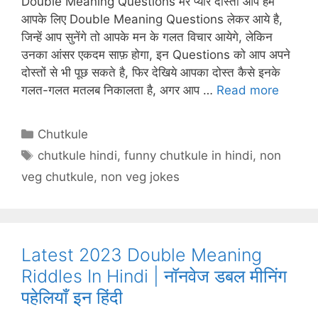
Double Meaning Questions मेरे प्यारे दोस्तों आप हम
s
e
e
gr
p
आपके लिए Double Meaning Questions लेकर आये है,
A
st
b
a
c
जिन्हें आप सुनेंगे तो आपके मन के गलत विचार आयेगे, लेकिन
p
o
m
h
उनका आंसर एकदम साफ़ होगा, इन Questions को आप अपने
p
o
at
दोस्तों से भी पूछ सकते है, फिर देखिये आपका दोस्त कैसे इनके
गलत-गलत मतलब निकालता है, अगर आप …
Read more
k
Categories
Chutkule
Tags
chutkule hindi
,
funny chutkule in hindi
,
non
veg chutkule
,
non veg jokes
Latest 2023 Double Meaning
Riddles In Hindi | नॉनवेज डबल मीनिंग
पहेलियाँ इन हिंदी