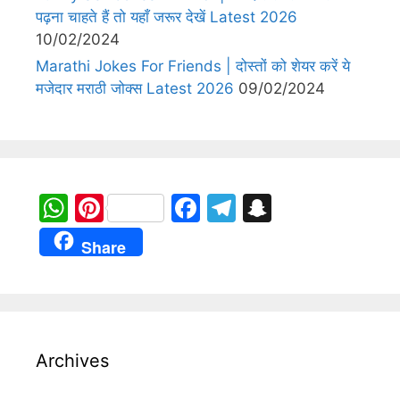
पढ़ना चाहते हैं तो यहाँ जरूर देखें Latest 2026
10/02/2024
Marathi Jokes For Friends | दोस्तों को शेयर करें ये
मजेदार मराठी जोक्स Latest 2026
09/02/2024
W
Pi
F
T
S
h
nt
a
el
n
Share
at
er
c
e
a
s
e
e
gr
p
A
st
b
a
c
p
o
m
h
Archives
p
o
at