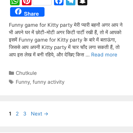
W
Pi
F
T
S
h
nt
a
el
n
Share
at
er
c
e
a
Funny game for Kitty party मेरी प्यारी बहनों अगर आप ने
s
e
e
gr
p
भी अपने घर में छोटी-मोटी अगर किटी पार्टी रखी हैं, तो में आपको
A
st
b
a
c
इसमें Funny game for Kitty party के बारे में बताऊंगा,
p
o
m
h
जिससे आप अपनी Kitty party में चार चाँद लगा सकती हैं, तो
p
o
at
आप इस लेख में बनी रहिये, और देखिए किस …
Read more
k
Categories
Chutkule
Tags
Funny
,
funny activity
Page
Page
Page
1
2
3
Next
→