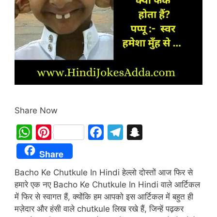
Share Now
W
Pi
F
T
S
h
nt
a
el
n
Share
at
er
c
e
a
Bacho Ke Chutkule In Hindi हेल्लो दोस्तों आज फिर से
s
e
e
gr
p
हमारे एक नए Bacho Ke Chutkule In Hindi वाले आर्टिकल
A
st
b
a
c
में फिर से स्वागत हैं, क्योंकि हम आपको इस आर्टिकल में बहुत ही
p
o
m
h
मज़ेदार और हंसी वाले chutkule लिख रखे हैं, जिन्हें पढ़कर