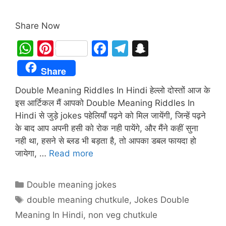
Share Now
W
Pi
F
T
S
h
nt
a
el
n
Share
at
er
c
e
a
Double Meaning Riddles In Hindi हेल्लो दोस्तों आज के
s
e
e
gr
p
इस आर्टिकल मैं आपको Double Meaning Riddles In
A
st
b
a
c
Hindi से जुड़े jokes पहेलियाँ पढ़ने को मिल जायेंगी, जिन्हें पढ़ने
p
o
m
h
के बाद आप अपनी हसी को रोक नही पायेंगे, और मैंने कहीं सुना
p
o
at
नही था, हसने से ब्लड भी बड़ता है, तो आपका डबल फायदा हो
जायेगा, …
Read more
k
Categories
Double meaning jokes
Tags
double meaning chutkule
,
Jokes Double
Meaning In Hindi
,
non veg chutkule