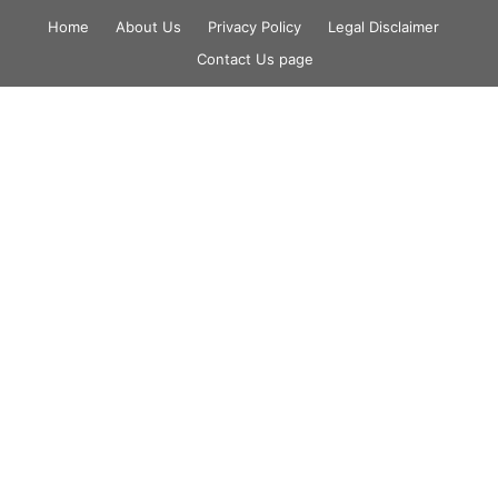
Skip
Home
About Us
Privacy Policy
Legal Disclaimer
to
Contact Us page
content