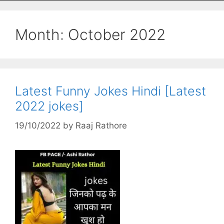
Month:
October 2022
Latest Funny Jokes Hindi [Latest
2022 jokes]
19/10/2022
by
Raaj Rathore