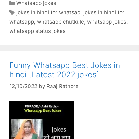
Categories
Whatsapp jokes
Tags
jokes in hindi for whatsap
,
jokes in hindi for
whatsapp
,
whatsapp chutkule
,
whatsapp jokes
,
whatsapp status jokes
Funny Whatsapp Best Jokes in
hindi [Latest 2022 jokes]
12/10/2022
by
Raaj Rathore