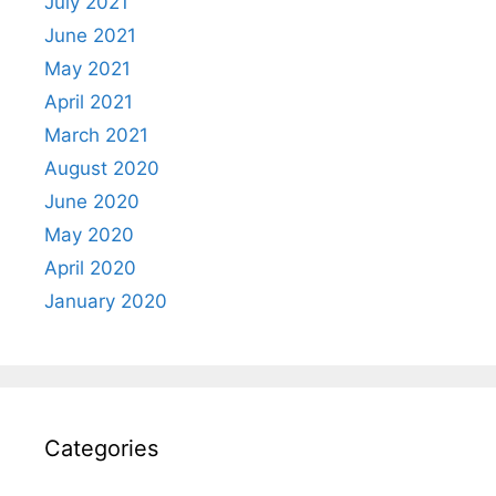
July 2021
June 2021
May 2021
April 2021
March 2021
August 2020
June 2020
May 2020
April 2020
January 2020
Categories