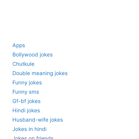
Apps
Bollywood jokes
Chutkule
Double meaning jokes
Funny jokes
Funny sms
Gf-bf jokes
Hindi jokes
Husband-wife jokes
Jokes in hindi
Jokes on friends