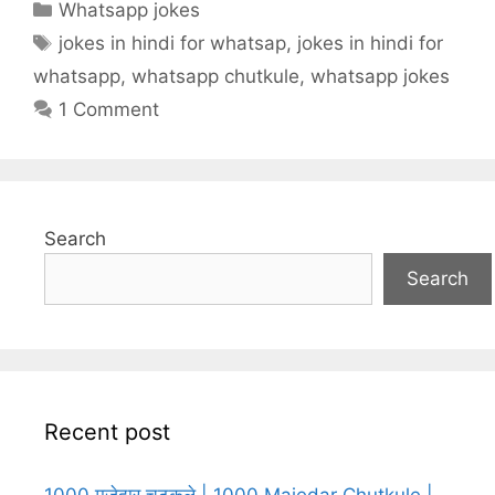
Categories
Whatsapp jokes
Tags
jokes in hindi for whatsap
,
jokes in hindi for
whatsapp
,
whatsapp chutkule
,
whatsapp jokes
1 Comment
Search
Search
Recent post
1000 मजेदार चुटकुले | 1000 Majedar Chutkule |