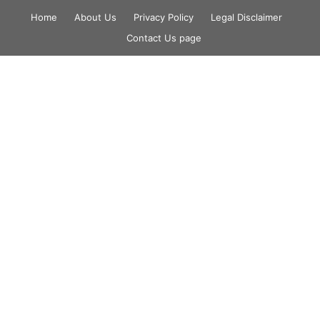
Skip
Home
About Us
Privacy Policy
Legal Disclaimer
to
Contact Us page
content