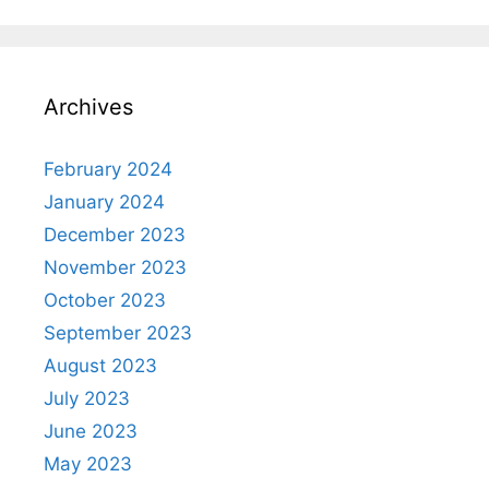
s
e
e
gr
p
A
st
b
a
c
p
o
m
h
Archives
p
o
at
k
February 2024
January 2024
December 2023
November 2023
October 2023
September 2023
August 2023
July 2023
June 2023
May 2023