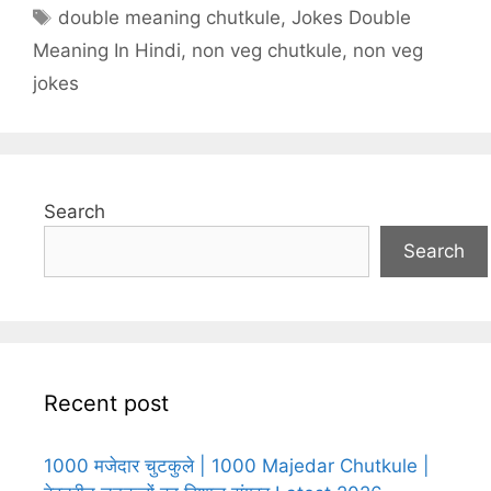
Tags
double meaning chutkule
,
Jokes Double
Meaning In Hindi
,
non veg chutkule
,
non veg
jokes
Search
Search
Recent post
1000 मजेदार चुटकुले | 1000 Majedar Chutkule |