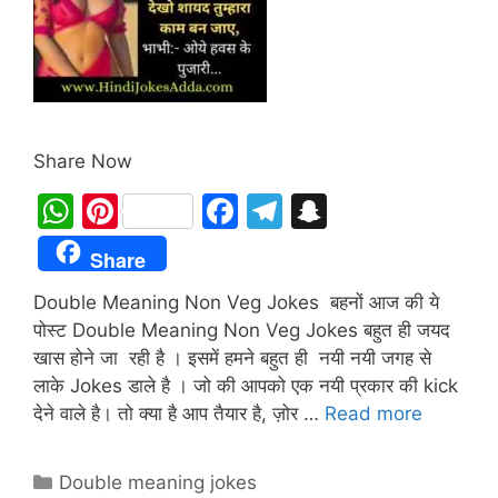
Share Now
W
Pi
F
T
S
h
nt
a
el
n
Share
at
er
c
e
a
Double Meaning Non Veg Jokes बहनों आज की ये
s
e
e
gr
p
पोस्ट Double Meaning Non Veg Jokes बहुत ही जयद
A
st
b
a
c
खास होने जा रही है । इसमें हमने बहुत ही नयी नयी जगह से
p
o
m
h
लाके Jokes डाले है । जो की आपको एक नयी प्रकार की kick
p
o
at
देने वाले है। तो क्या है आप तैयार है, ज़ोर …
Read more
k
Categories
Double meaning jokes