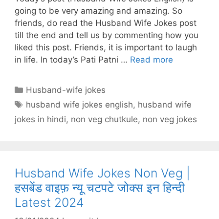
A
st
b
a
c
going to be very amazing and amazing. So
p
o
m
h
friends, do read the Husband Wife Jokes post
p
o
at
till the end and tell us by commenting how you
liked this post. Friends, it is important to laugh
k
in life. In today’s Pati Patni …
Read more
Categories
Husband-wife jokes
Tags
husband wife jokes english
,
husband wife
jokes in hindi
,
non veg chutkule
,
non veg jokes
Husband Wife Jokes Non Veg |
हसबेंड वाइफ़ न्यू चटपटे जोक्स इन हिन्दी
Latest 2024