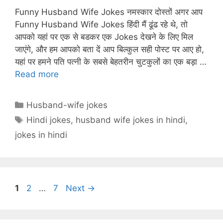
at
er
c
e
a
Funny Husband Wife Jokes नमस्कार दोस्तों अगर आप
s
e
e
gr
p
Funny Husband Wife Jokes हिंदी मैं ढूंढ रहे थे, तो
A
st
b
a
c
आपको यहां पर एक से बडकर एक Jokes देखने के लिए मिल
p
o
m
h
जाएंगे, और हम आपको बता दें आप बिल्कुल सही पोस्ट पर आए हो,
p
o
at
यहां पर हमने पति पत्नी के सबसे बेहतरीन चुटकुलों का एक बड़ा …
Read more
k
Categories
Husband-wife jokes
Tags
Hindi jokes
,
husband wife jokes in hindi
,
jokes in hindi
Page
Page
Page
1
2
…
7
Next
→