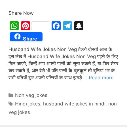
Share Now
W
Pi
F
T
S
h
nt
a
el
n
Share
at
er
c
e
a
Husband Wife Jokes Non Veg हेल्लो दोस्तों आज के
s
e
e
gr
p
इस लेख मैं Husband Wife Jokes Non Veg पढ़ने के लिए
A
st
b
a
c
मिल जाएंगे, जिन्हें आप अपनी पत्नी को सुना सकते हैं, या फिर शेयर
p
o
m
h
कर सकते हैं, और वैसे भी पति पत्नी के चुटकुले तो दुनियां भर के
p
o
at
सभी पतियों द्वार अपनी पत्नियों के साथ झगड़े …
Read more
k
Categories
Non veg jokes
Tags
Hindi jokes
,
husband wife jokes in hindi
,
non
veg jokes