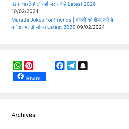
पढ़ना चाहते हैं तो यहाँ जरूर देखें Latest 2026
10/02/2024
Marathi Jokes For Friends | दोस्तों को शेयर करें ये
मजेदार मराठी जोक्स Latest 2026
09/02/2024
W
Pi
F
T
S
h
nt
a
el
n
Share
at
er
c
e
a
s
e
e
gr
p
A
st
b
a
c
p
o
m
h
Archives
p
o
at