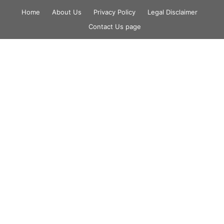
Skip
Home
About Us
Privacy Policy
Legal Disclaimer
to
Contact Us page
content