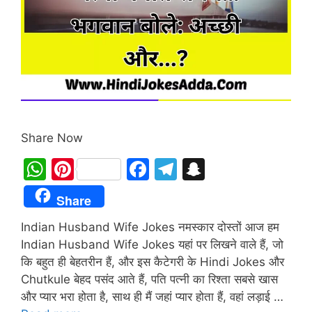
Share Now
W
Pi
F
T
S
h
nt
a
el
n
Share
at
er
c
e
a
Indian Husband Wife Jokes नमस्कार दोस्तों आज हम
s
e
e
gr
p
Indian Husband Wife Jokes यहां पर लिखने वाले हैं, जो
A
st
b
a
c
कि बहुत ही बेहतरीन हैं, और इस कैटेगरी के Hindi Jokes और
p
o
m
h
Chutkule बेहद पसंद आते हैं, पति पत्नी का रिश्ता सबसे खास
p
o
at
और प्यार भरा होता है, साथ ही मैं जहां प्यार होता हैं, वहां लड़ाई …