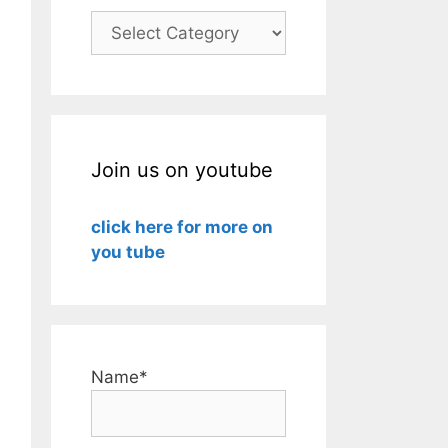
Categories
Join us on youtube
click here for more on
you tube
Name*