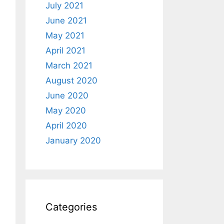
July 2021
June 2021
May 2021
April 2021
March 2021
August 2020
June 2020
May 2020
April 2020
January 2020
Categories