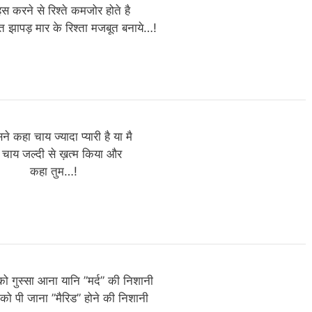
स करने से रिश्ते कमजोर होते है
्त झापड़ मार के रिश्ता मजबूत बनाये…!
sband wife jokes hindi
े कहा चाय ज्यादा प्यारी है या मै
े चाय जल्दी से ख़त्म किया और
कहा तुम…!
sband wife jokes hindi
 गुस्सा आना यानि ”मर्द” की निशानी
 को पी जाना ”मैरिड” होने की निशानी