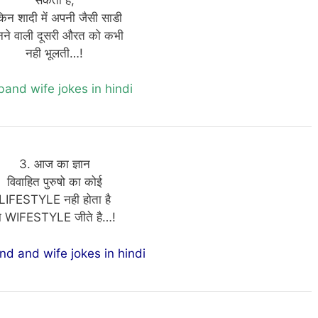
किन शादी में अपनी जैसी साडी
नने वाली दूसरी औरत को कभी
नही भूलती…!
and wife jokes in hindi
3. आज का ज्ञान
विवाहित पुरुषो का कोई
LIFESTYLE नही होता है
ो WIFESTYLE जीते है…!
d and wife jokes in hindi