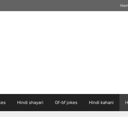
Ho
kes
Hindi shayari
Gf-bf jokes
Hindi kahani
H