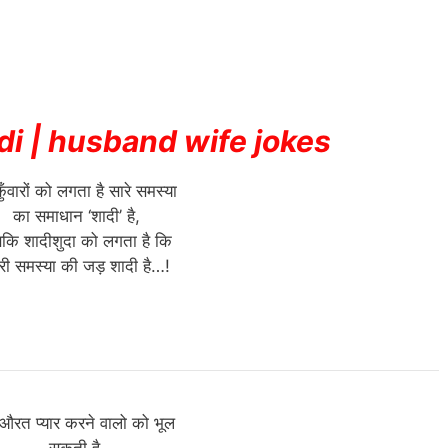
di | husband wife jokes
कुँवारों को लगता है सारे समस्या
का समाधान ‘शादी’ है,
कि शादीशुदा को लगता है कि
री समस्या की जड़ शादी है…!
sband wife jokes hindi
औरत प्यार करने वालो को भूल
सकती है,