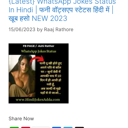
{Latest} WhatsApp Jokes Status
In Hindi | फनी वॉट्सएप स्टेटस हिंदी में |
खूब हसो NEW 2023
15/06/2023
by
Raaj Rathore
Share Now