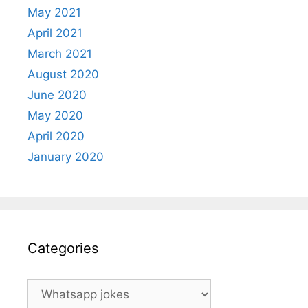
May 2021
April 2021
March 2021
August 2020
June 2020
May 2020
April 2020
January 2020
Categories
Categories