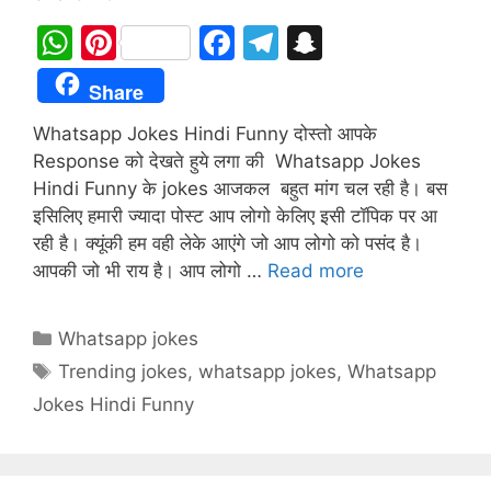
W
Pi
F
T
S
h
nt
a
el
n
Share
at
er
c
e
a
Whatsapp Jokes Hindi Funny दोस्तो आपके
s
e
e
gr
p
Response को देखते हुये लगा की Whatsapp Jokes
A
st
b
a
c
Hindi Funny के jokes आजकल बहुत मांग चल रही है। बस
p
o
m
h
इसिलिए हमारी ज्यादा पोस्ट आप लोगो केलिए इसी टॉपिक पर आ
p
o
at
रही है। क्यूंकी हम वही लेके आएंगे जो आप लोगो को पसंद है।
आपकी जो भी राय है। आप लोगो …
Read more
k
Categories
Whatsapp jokes
Tags
Trending jokes
,
whatsapp jokes
,
Whatsapp
Jokes Hindi Funny