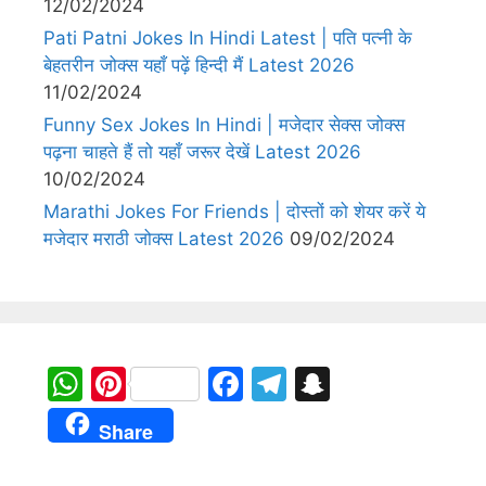
12/02/2024
Pati Patni Jokes In Hindi Latest | पति पत्नी के
बेहतरीन जोक्स यहाँ पढ़ें हिन्दी मैं Latest 2026
11/02/2024
Funny Sex Jokes In Hindi | मजेदार सेक्स जोक्स
पढ़ना चाहते हैं तो यहाँ जरूर देखें Latest 2026
10/02/2024
Marathi Jokes For Friends | दोस्तों को शेयर करें ये
मजेदार मराठी जोक्स Latest 2026
09/02/2024
W
Pi
F
T
S
h
nt
a
el
n
Share
at
er
c
e
a