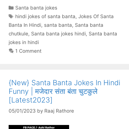
Categories
Santa banta jokes
Tags
hindi jokes of santa banta
,
Jokes Of Santa
Banta In Hindi
,
santa banta
,
Santa banta
chutkule
,
Santa banta jokes hindi
,
Santa banta
jokes in hindi
1 Comment
{New} Santa Banta Jokes In Hindi
Funny | मजेदार संता बंता चुटकुले
[Latest2023]
05/01/2023
by
Raaj Rathore