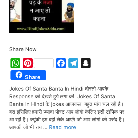
Share Now
W
Pi
F
T
S
h
nt
a
el
n
Share
at
er
c
e
a
Jokes Of Santa Banta In Hindi दोस्तो आपके
s
e
e
gr
p
Response को देखते हुये लगा की Jokes Of Santa
A
st
b
a
c
Banta In Hindi के jokes आजकल बहुत मांग चल रही है।
p
o
m
h
बस इसिलिए हमारी ज्यादा पोस्ट आप लोगो केलिए इसी टॉपिक पर
p
o
at
आ रही है। क्यूंकी हम वही लेके आएंगे जो आप लोगो को पसंद है।
आपकी जो भी राय …
Read more
k