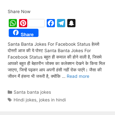
Share Now
W
Pi
F
T
S
h
nt
a
el
n
Share
at
er
c
e
a
Santa Banta Jokes For Facebook Status हेल्लो
s
e
e
gr
p
दोस्तों आज की ये पोस्ट Santa Banta Jokes For
A
st
b
a
c
Facebook Status बहुत ही कमाल की होने वाली है, जिसमे
p
o
m
h
आपको बहुत ही बेहतरीन जोक्स का कलेक्शन देखने के किया मिल
p
o
at
जाएगा, जिन्हें पढ़कर आप अपनी हंसी नहीं रोक पाएंगे। जैसा की
जीवन मैं हंसना भी जरूरी है, क्योंकि …
Read more
k
Categories
Santa banta jokes
Tags
Hindi jokes
,
jokes in hindi