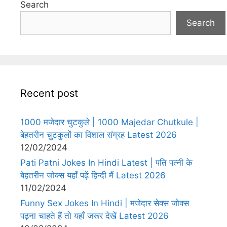
Search
Search
Recent post
1000 मजेदार चुटकुले | 1000 Majedar Chutkule |
बेहतरीन चुटकुलों का विशाल संग्रह Latest 2026
12/02/2024
Pati Patni Jokes In Hindi Latest | पति पत्नी के
बेहतरीन जोक्स यहाँ पढ़ें हिन्दी मैं Latest 2026
11/02/2024
Funny Sex Jokes In Hindi | मजेदार सेक्स जोक्स
पढ़ना चाहते हैं तो यहाँ जरूर देखें Latest 2026