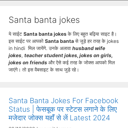
Santa banta jokes
ये साईट
Santa banta jokes
के लिए बहुत बढ़िया साइट है।
इस साईट पर आपको
Santa banta
से जुड़े हर तरह के jokes
in hindi मिल जायेंगे. उनके अलावा
husband wife
jokes
,
teacher student jokes, jokes on girls,
jokes on friends
और ऐसे कई तरह के जोक्स आपको मिल
जाएंगे। तो इस वैबसाइट के साथ जुड़े रहे।
Santa Banta Jokes For Facebook
Status | फेसबूक पर स्टेटस लगाने के लिए
मजेदार जोक्स यहाँ से लें Latest 2024