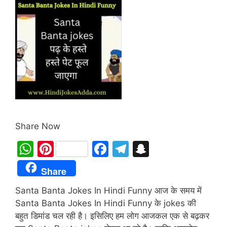
Share Now
W
Pi
F
T
S
h
nt
a
el
n
Share
at
er
c
e
a
Santa Banta Jokes In Hindi Funny आज के समय में
s
e
e
gr
p
Santa Banta Jokes In Hindi Funny के jokes की
A
st
b
a
c
बहुत डिमांड चल रही है। इसिलिए हम लोग आजकल एक से बढ़कर