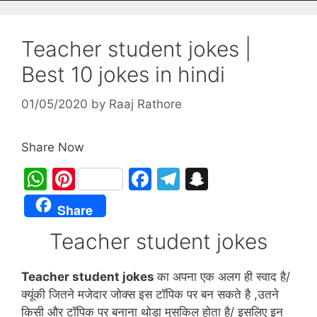
Teacher student jokes |
Best 10 jokes in hindi
01/05/2020
by
Raaj Rathore
Share Now
W
Pi
F
T
S
h
nt
a
el
n
Share
at
er
c
e
a
Teacher student jokes
s
e
e
gr
p
A
st
b
a
c
Teacher student jokes
का अपना एक अलग ही स्वाद है/
p
o
m
h
क्यूंकी जितने मजेदार जोक्स इस टॉपिक पर बन सकते है ,उतने
p
o
at
किसी और टॉपिक पर बनाना थोड़ा मुसकिल होता है/ इसलिए इन