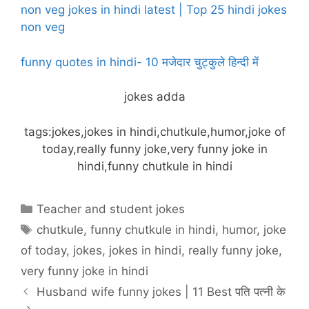
non veg jokes in hindi latest | Top 25 hindi jokes
non veg
funny quotes in hindi- 10 मजेदार चुट्कुले हिन्दी में
jokes adda
tags:jokes,jokes in hindi,chutkule,humor,joke of
today,really funny joke,very funny joke in
hindi,funny chutkule in hindi
Categories
Teacher and student jokes
Tags
chutkule
,
funny chutkule in hindi
,
humor
,
joke
of today
,
jokes
,
jokes in hindi
,
really funny joke
,
very funny joke in hindi
Husband wife funny jokes | 11 Best पति पत्नी के