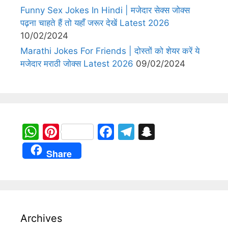
Funny Sex Jokes In Hindi | मजेदार सेक्स जोक्स
पढ़ना चाहते हैं तो यहाँ जरूर देखें Latest 2026
10/02/2024
Marathi Jokes For Friends | दोस्तों को शेयर करें ये
मजेदार मराठी जोक्स Latest 2026
09/02/2024
W
Pi
F
T
S
h
nt
a
el
n
Share
at
er
c
e
a
s
e
e
gr
p
A
st
b
a
c
p
o
m
h
Archives