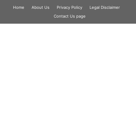
Skip
Home
About Us
Privacy Policy
Legal Disclaimer
to
Contact Us page
content