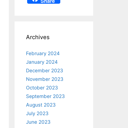
Share
s
e
e
e
a
A
st
b
gr
p
p
o
a
c
p
o
m
h
Archives
k
at
February 2024
January 2024
December 2023
November 2023
October 2023
September 2023
August 2023
July 2023
June 2023