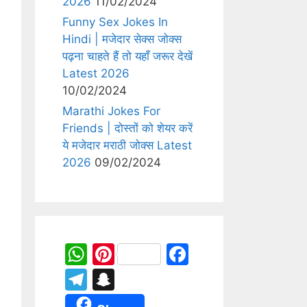
2026
11/02/2024
Funny Sex Jokes In
Hindi | मजेदार सेक्स जोक्स
पढ़ना चाहते हैं तो यहाँ जरूर देखें
Latest 2026
10/02/2024
Marathi Jokes For
Friends | दोस्तों को शेयर करें
ये मजेदार मराठी जोक्स Latest
2026
09/02/2024
W
Pi
F
h
nt
a
T
S
at
er
c
el
n