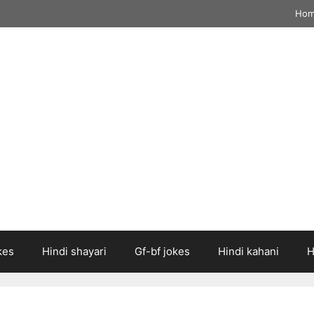
Ho
kes
Hindi shayari
Gf-bf jokes
Hindi kahani
H