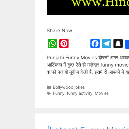
Share Now
W
Pi
F
T
S
h
nt
a
el
n
Punjabi Funny Movies दोस्तों अगर आपको
at
er
c
e
a
आर्टिकल में कुछ ऐसे ही मज़ेदार funny movies 
s
e
e
gr
p
काफी पंजाबी मूवीज देखी हैं, इसमें से आपको 
A
st
b
a
c
p
o
m
h
Categories
Bollywood jokes
Tags
Funny
,
funny activity
,
Movies
p
o
a
k