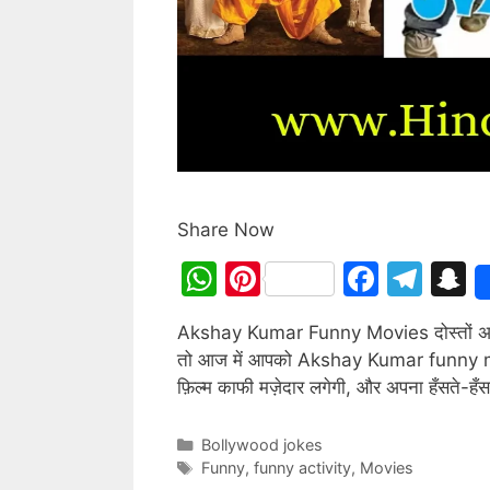
Share Now
W
Pi
F
T
S
h
nt
a
el
n
Akshay Kumar Funny Movies दोस्तों अगर आप
at
er
c
e
a
तो आज में आपको Akshay Kumar funny movies 
s
e
e
gr
p
फ़िल्म काफी मज़ेदार लगेगी, और अपना हँसते-हँसत
A
st
b
a
c
p
o
m
h
Categories
Bollywood jokes
Tags
Funny
,
funny activity
,
Movies
p
o
a