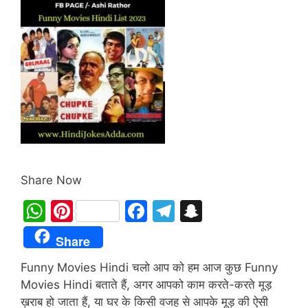
Share Now
W
Pi
F
T
S
h
nt
a
el
n
Share
at
er
c
e
a
Funny Movies Hindi चलो आप को हम आज कुछ Funny
s
e
e
gr
p
Movies Hindi बताते हैं, अगर आपको काम करते-करते मूड़
A
st
b
a
c
ख़राब हो जाता हैं, या घर के किसी वजह से आपके मूड़ की ऐसी