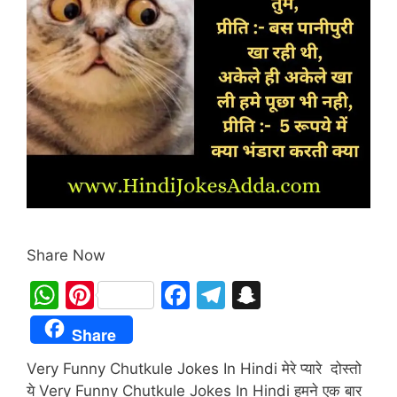
Share Now
W
Pi
F
T
S
h
nt
a
el
n
Share
at
er
c
e
a
Very Funny Chutkule Jokes In Hindi मेरे प्यारे दोस्तो
s
e
e
gr
p
ये Very Funny Chutkule Jokes In Hindi हमने एक बार