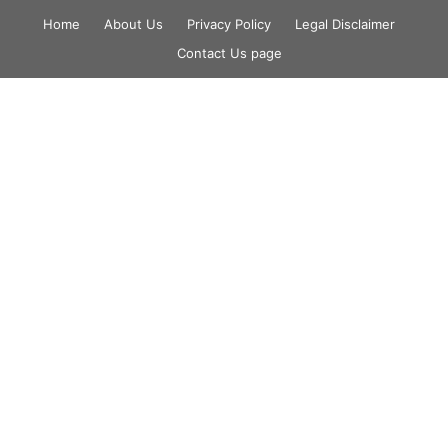
Skip
Home
About Us
Privacy Policy
Legal Disclaimer
to
Contact Us page
content