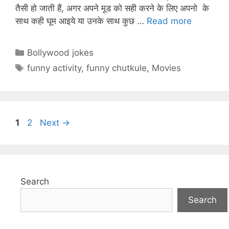
p
o
m
h
तैसी हो जाती हैं, अगर अपने मूड को सही करने के लिए अपनो के
p
o
at
साथ कही घूम आइये या उनके साथ कुछ …
Read more
k
Categories
Bollywood jokes
Tags
funny activity
,
funny chutkule
,
Movies
Page
Page
1
2
Next
→
Search
Search