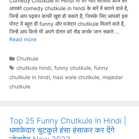
Comedy Chutkule In Hindi तो मेरे प्यारे साथियों आज हम
s
e
e
gr
p
आपको comedy chutkule in hindi के बारें में बताने वाले है,
A
st
b
a
c
जिन्हें आप पढ़कर काफी खुश हो सकते हैं, जिसके लिए आपको इस
p
o
m
h
पोस्ट में बहुत ही funny और मजेदार chutkule मिलने वाले हैं,
p
o
at
जिन्हें आप किसे भी अपने दोस्त को सेंड करके जान सकते …
Read more
k
Categories
Chutkule
Tags
chutkule hindi
,
funny chutkule
,
funny
chutkule in hindi
,
hasi wale chutkule
,
majedar
chutkule
Top 25 Funny Chutkule In Hindi |
धमाकेदार चुटकुले हंसा हंसाकर कर देंगे