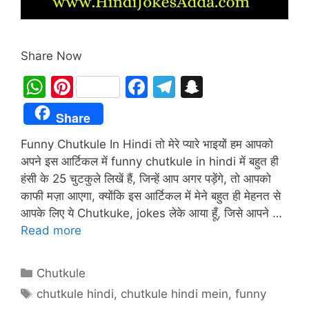
Share Now
W
Pi
F
T
S
h
nt
a
el
n
Share
at
er
c
e
a
Funny Chutkule In Hindi तो मेरे प्यारे भाइयों हम आपको
s
e
e
gr
p
अपने इस आर्टिकल में funny chutkule in hindi में बहुत ही
A
st
b
a
c
हंसी के 25 चुटकुले लिखें हैं, जिन्हें आप अगर पड़ेंगे, तो आपको
p
o
m
h
काफी मज़ा आएगा, क्योंकि इस आर्टिकल में मेने बहुत ही मेहनत से
p
o
at
आपके लिए ये Chutkuke, jokes लेके आया हूँ, जिसे आपने …
Read more
k
Categories
Chutkule
Tags
chutkule hindi
,
chutkule hindi mein
,
funny