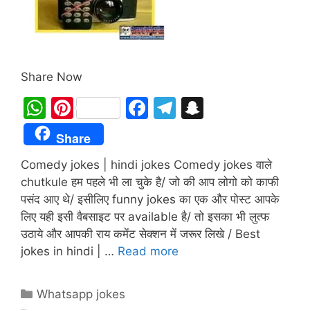
Share Now
W
Pi
F
T
S
h
nt
a
el
n
Share
at
er
c
e
a
Comedy jokes | hindi jokes Comedy jokes वाले
s
e
e
gr
p
chutkule हम पहले भी ला चुके है/ जो की आप लोगो को काफी
A
st
b
a
c
पसंद आए थे/ इसीलिए funny jokes का एक और पोस्ट आपके
p
o
m
h
लिए यही इसी वैबसाइट पर available है/ तो इसका भी लुत्फ
p
o
at
उठाये और आपकी राय कमेंट सेक्शन में जरूर लिखे / Best
jokes in hindi | …
Read more
k
Categories
Whatsapp jokes