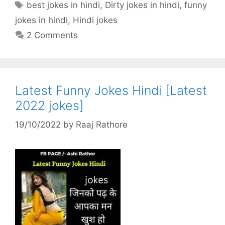
Tags
best jokes in hindi
,
Dirty jokes in hindi
,
funny
jokes in hindi
,
Hindi jokes
2 Comments
Latest Funny Jokes Hindi [Latest
2022 jokes]
19/10/2022
by
Raaj Rathore