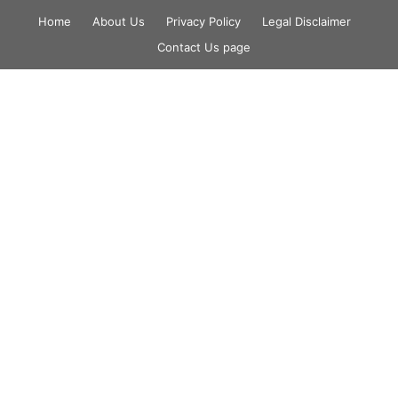
Skip
Home
About Us
Privacy Policy
Legal Disclaimer
to
Contact Us page
content