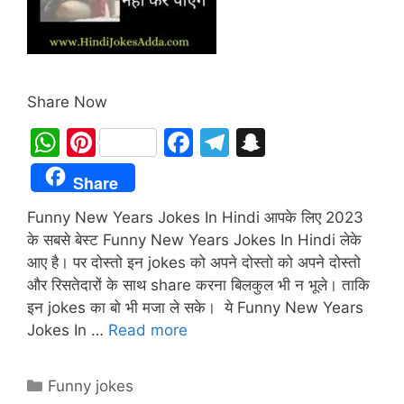
Share Now
W
Pi
F
T
S
h
nt
a
el
n
Share
at
er
c
e
a
Funny New Years Jokes In Hindi आपके लिए 2023
s
e
e
gr
p
के सबसे बेस्ट Funny New Years Jokes In Hindi लेके
A
st
b
a
c
आए है। पर दोस्तो इन jokes को अपने दोस्तो को अपने दोस्तो
p
o
m
h
और रिसतेदारों के साथ share करना बिलकुल भी न भूले। ताकि
p
o
at
इन jokes का बो भी मजा ले सके। ये Funny New Years
Jokes In …
Read more
k
Categories
Funny jokes