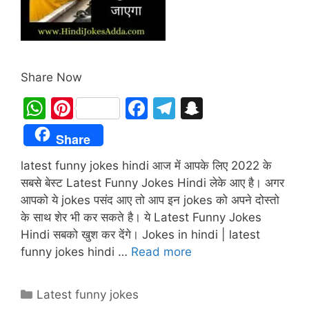
Share Now
W
Pi
F
T
S
h
nt
a
el
n
Share
at
er
c
e
a
latest funny jokes hindi आज में आपके लिए 2022 के
s
e
e
gr
p
सबसे बेस्ट Latest Funny Jokes Hindi लेके आए है। अगर
A
st
b
a
c
आपको ये jokes पसंद आए तो आप इन jokes को अपने दोस्तो
p
o
m
h
के साथ शेर भी कर सकते है। ये Latest Funny Jokes
p
o
at
Hindi सबको खुश कर देंगे। Jokes in hindi | latest
funny jokes hindi …
Read more
k
Categories
Latest funny jokes