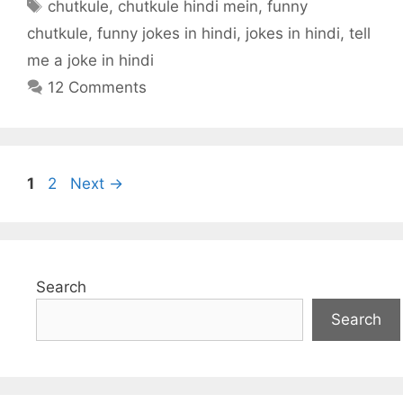
Tags
chutkule
,
chutkule hindi mein
,
funny
chutkule
,
funny jokes in hindi
,
jokes in hindi
,
tell
me a joke in hindi
12 Comments
Page
Page
1
2
Next
→
Search
Search