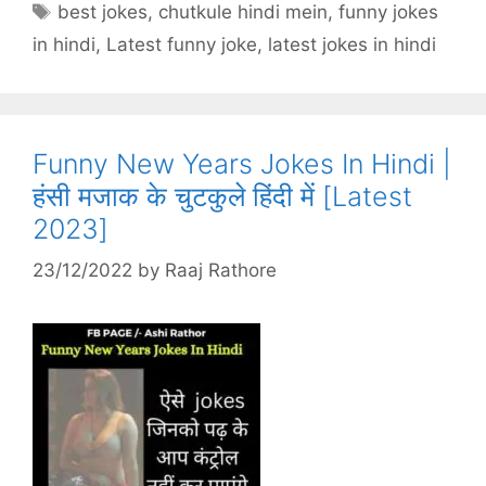
Tags
best jokes
,
chutkule hindi mein
,
funny jokes
in hindi
,
Latest funny joke
,
latest jokes in hindi
Funny New Years Jokes In Hindi |
हंसी मजाक के चुटकुले हिंदी में [Latest
2023]
23/12/2022
by
Raaj Rathore