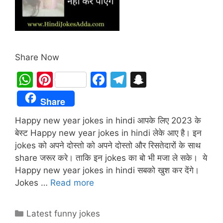
Share Now
W
Pi
F
T
S
h
nt
a
el
n
Share
at
er
c
e
a
Happy new year jokes in hindi आपके लिए 2023 के
s
e
e
gr
p
बेस्ट Happy new year jokes in hindi लेके आए है। इन
A
st
b
a
c
jokes को अपने दोस्तो को अपने दोस्तो और रिसतेदारों के साथ
p
o
m
h
share जरूर करे। ताकि इन jokes का बो भी मजा ले सके। ये
p
o
at
Happy new year jokes in hindi सबको खुश कर देंगे।
Jokes …
Read more
k
Categories
Latest funny jokes