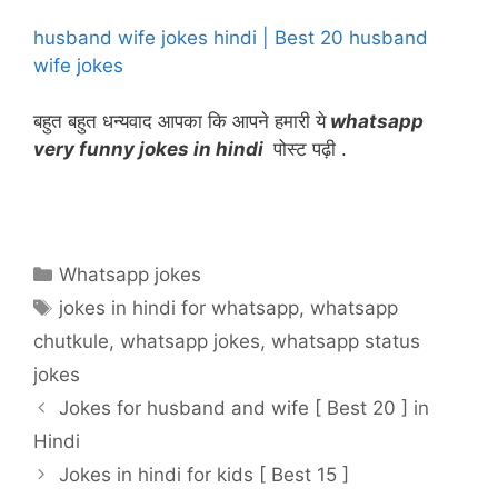
husband wife jokes hindi | Best 20 husband
wife jokes
बहुत बहुत धन्यवाद आपका कि आपने हमारी ये
whatsapp
very funny jokes in hindi
पोस्ट पढ़ी .
Categories
Whatsapp jokes
Tags
jokes in hindi for whatsapp
,
whatsapp
chutkule
,
whatsapp jokes
,
whatsapp status
jokes
Jokes for husband and wife [ Best 20 ] in
Hindi
Jokes in hindi for kids [ Best 15 ]