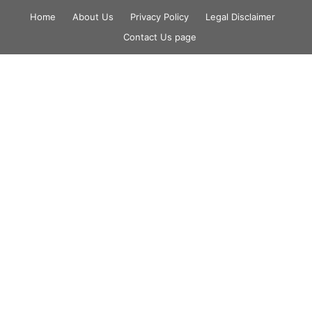
Skip
Home
About Us
Privacy Policy
Legal Disclaimer
to
Contact Us page
content