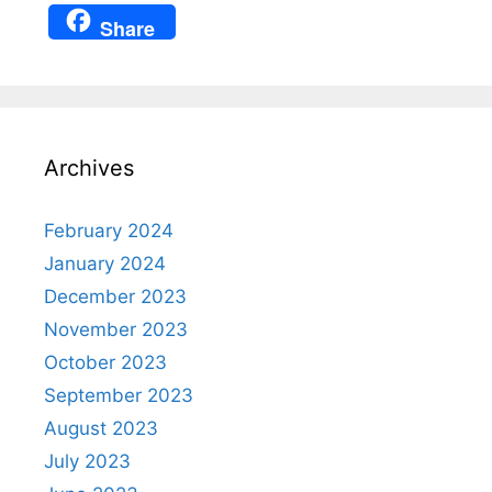
h
nt
a
el
n
Share
at
er
c
e
a
s
e
e
gr
p
A
st
b
a
c
p
o
m
h
Archives
p
o
at
k
February 2024
January 2024
December 2023
November 2023
October 2023
September 2023
August 2023
July 2023