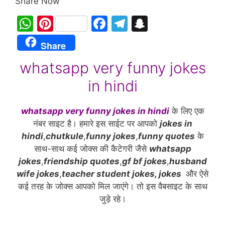
Share Now
W
Pi
F
T
S
h
nt
a
el
n
Share
at
er
c
e
a
whatsapp very funny jokes
s
e
e
gr
p
in hindi
A
st
b
a
c
p
o
m
h
whatsapp very funny jokes in hindi
के लिए एक
p
o
at
नंबर साइट है। हमारे इस साईट पर आपको
jokes in
k
hindi
,
chutkule
,
funny jokes
,
funny quotes
के
साथ-साथ कई जोक्स की कैटेगरी जैसे
whatsapp
jokes
,
friendship quotes
,
gf bf jokes
,
husband
wife jokes
,
teacher student jokes, jokes
और ऐसे
कई तरह के जोक्स आपको मिल जाएंगे। तो इस वैबसाइट के साथ
जुड़े रहे।