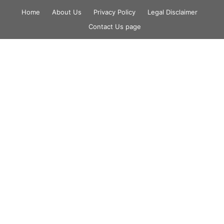
Skip
Home
About Us
Privacy Policy
Legal Disclaimer
to
Contact Us page
content