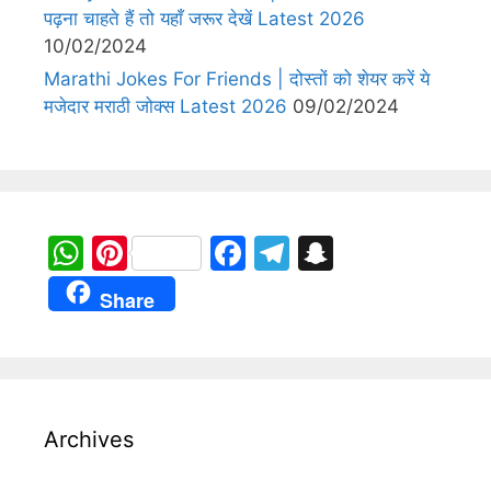
पढ़ना चाहते हैं तो यहाँ जरूर देखें Latest 2026
10/02/2024
Marathi Jokes For Friends | दोस्तों को शेयर करें ये
मजेदार मराठी जोक्स Latest 2026
09/02/2024
W
Pi
F
T
S
h
nt
a
el
n
Share
at
er
c
e
a
s
e
e
gr
p
A
st
b
a
c
p
o
m
h
Archives
p
o
at