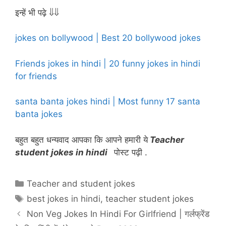
इन्हें भी पढ़े ⇓⇓
jokes on bollywood | Best 20 bollywood jokes
Friends jokes in hindi | 20 funny jokes in hindi
for friends
santa banta jokes hindi | Most funny 17 santa
banta jokes
बहुत बहुत धन्यवाद आपका कि आपने हमारी ये
Teacher
student jokes in hindi
पोस्ट पढ़ी .
Categories
Teacher and student jokes
Tags
best jokes in hindi
,
teacher student jokes
Non Veg Jokes In Hindi For Girlfriend | गर्लफ्रेंड