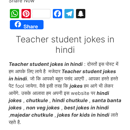
Share Now
W
Pi
F
T
S
h
nt
a
el
n
Share
at
er
c
e
a
Teacher student jokes in
s
e
e
gr
p
hindi
A
st
b
a
c
p
o
m
h
Teacher student jokes in hindi
: दोस्तों इस पोस्ट में
p
o
at
हम आपके लिए लाये है मजेदार
Teacher student jokes
k
in hindi
. जो कि आपको बहुत पसंद आएगी . आपका हस्ते हस्ते
पेट fool जायेगा. वैसे इसी तरह कि
jokes
हम आगे भी लेकर
आयेंगे. उसके आलावा हम अपनी इस website पर
hindi
jokes
,
chutkule
,
h
indi chutkule
,
santa banta
jokes
,
non veg jokes
,
best jokes in hindi
,
majedar chutkule
,
jokes for kids in hindi
लाते
रहते है.