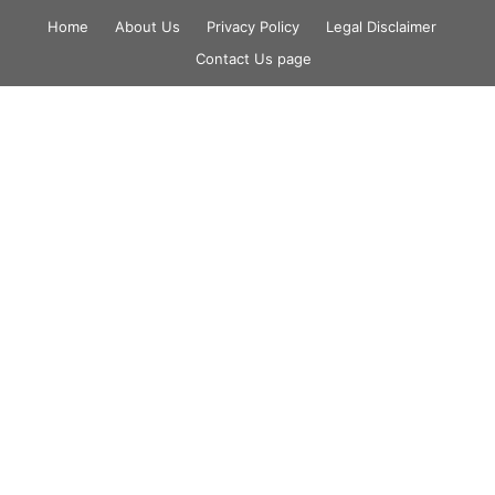
Skip
Home
About Us
Privacy Policy
Legal Disclaimer
to
Contact Us page
content