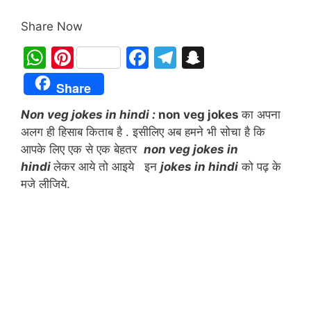
Share Now
W
Pi
F
T
S
h
nt
a
el
n
Share
at
er
c
e
a
Non veg jokes in hindi :
non veg jokes
का अपना
s
e
e
gr
p
अलग ही हिसाब किताब है . इसीलिए अब हमने भी सोचा है कि
A
st
b
a
c
आपके लिए एक से एक बेहतर
non veg jokes in
p
o
m
h
hindi
लेकर आये तो आइये इन
jokes in hindi
को पढ़ के
p
o
at
मजे लीजिये.
k