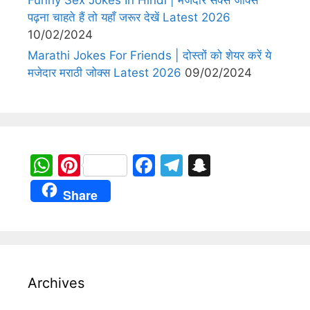
पढ़ना चाहते हैं तो यहाँ जरूर देखें Latest 2026
10/02/2024
Marathi Jokes For Friends | दोस्तों को शेयर करें ये
मजेदार मराठी जोक्स Latest 2026
09/02/2024
W
Pi
F
T
S
h
nt
a
el
n
Share
at
er
c
e
a
s
e
e
gr
p
A
st
b
a
c
p
o
m
h
Archives
p
o
at