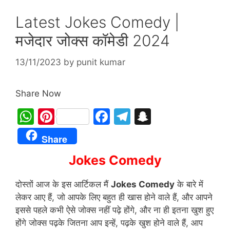
Latest Jokes Comedy |
मजेदार जोक्स कॉमेडी 2024
13/11/2023
by
punit kumar
Share Now
W
Pi
F
T
S
h
nt
a
el
n
Share
at
er
c
e
a
Jokes Comedy
s
e
e
gr
p
A
st
b
a
c
दोस्तों आज के इस आर्टिकल मैं
Jokes Comedy
के बारे में
p
o
m
h
लेकर आए हैं, जो आपके लिए बहुत ही खास होने वाले हैं, और आपने
p
o
at
इससे पहले कभी ऐसे जोक्स नहीं पढ़े होंगे, और ना ही इतना खुश हुए
होंगे जोक्स पढ़के जितना आप इन्हें, पढ़के खुश होने वाले हैं, आप