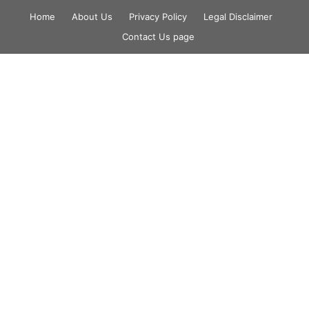
Skip
Home
About Us
Privacy Policy
Legal Disclaimer
to
Contact Us page
content