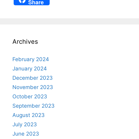
Share
at
er
c
e
a
s
e
e
gr
p
A
st
b
a
c
p
o
m
h
Archives
p
o
at
k
February 2024
January 2024
December 2023
November 2023
October 2023
September 2023
August 2023
July 2023
June 2023