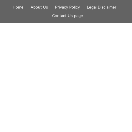
Skip
Home
About Us
Privacy Policy
Legal Disclaimer
to
Contact Us page
content