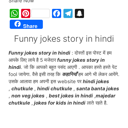
Share Now
W
Pi
F
T
S
h
nt
a
el
n
Share
at
er
c
e
a
Funny jokes story in hindi
s
e
e
gr
p
A
st
b
a
c
Funny jokes story in hindi
: दोस्तों इस पोस्ट में हम
p
o
m
h
आपके लिए लाये है 5 मजेदार
funny jokes story in
p
o
at
hindi
. जो कि आपको बहुत पसंद आएगी . आपका हस्ते हस्ते पेट
fool जायेगा. वैसे इसी तरह कि
कहानियाँ
हम आगे भी लेकर आयेंगे.
k
उसके आलावा हम अपनी इस website पर
hindi jokes
,
chutkule
,
h
indi chutkule
,
santa banta jokes
,
non veg jokes
,
best jokes in hindi
,
majedar
chutkule
,
jokes for kids in hindi
लाते रहते है.