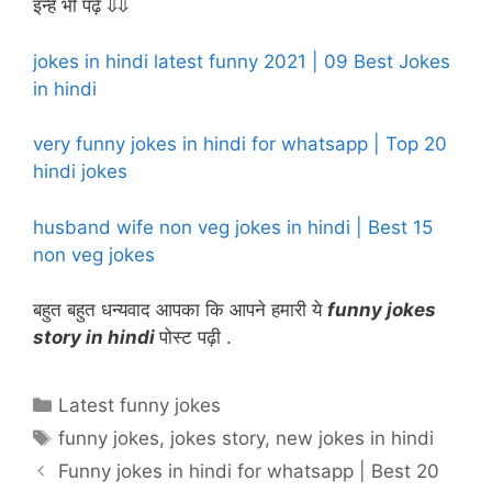
इन्हें भी पढ़े ⇓⇓
jokes in hindi latest funny 2021 | 09 Best Jokes
in hindi
very funny jokes in hindi for whatsapp | Top 20
hindi jokes
husband wife non veg jokes in hindi | Best 15
non veg jokes
बहुत बहुत धन्यवाद आपका कि आपने हमारी ये
funny jokes
story in hindi
पोस्ट पढ़ी .
Categories
Latest funny jokes
Tags
funny jokes
,
jokes story
,
new jokes in hindi
Funny jokes in hindi for whatsapp | Best 20