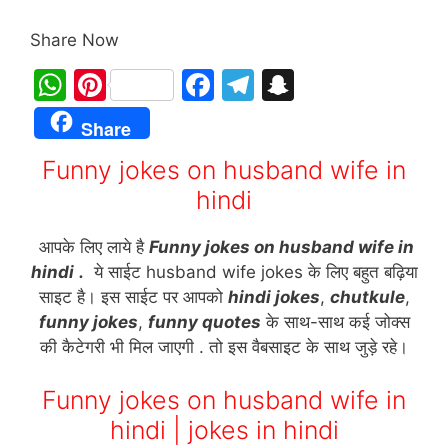
Share Now
W
Pi
F
T
S
h
nt
a
el
n
Share
at
er
c
e
a
Funny jokes on husband wife in
s
e
e
gr
p
hindi
A
st
b
a
c
p
o
m
h
आपके लिए लाये है
Funny jokes on husband wife in
p
o
at
hindi
.
ये साईट husband wife jokes के लिए बहुत बढ़िया
साइट है। इस साईट पर आपको
hindi jokes
,
chutkule
,
k
funny jokes
,
funny quotes
के साथ-साथ कई जोक्स
की कैटेगरी भी मिल जाएगी . तो इस वैबसाइट के साथ जुड़े रहे।
Funny jokes on husband wife in
hindi | jokes in hindi