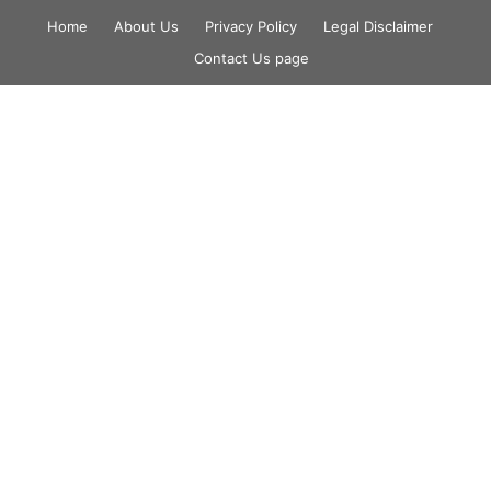
Skip
Home
About Us
Privacy Policy
Legal Disclaimer
to
Contact Us page
content