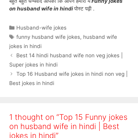
बहुत बहुत धन्यवाद आपका कि आपने हमारी ये
Funny jokes
on husband wife in hindi
पोस्ट पढ़ी .
Categories
Husband-wife jokes
Tags
funny husband wife jokes
,
husband wife
jokes in hindi
Best 14 hindi husband wife non veg jokes |
Super jokes in hindi
Top 16 Husband wife jokes in hindi non veg |
Best jokes in hindi
1 thought on “Top 15 Funny jokes
on husband wife in hindi | Best
jokes in hindi”