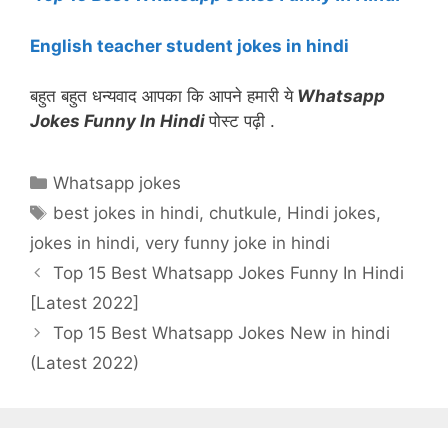
English teacher student jokes in hindi
बहुत बहुत धन्यवाद आपका कि आपने हमारी ये
Whatsapp
Jokes Funny In Hindi
पोस्ट पढ़ी .
Categories
Whatsapp jokes
Tags
best jokes in hindi
,
chutkule
,
Hindi jokes
,
jokes in hindi
,
very funny joke in hindi
Top 15 Best Whatsapp Jokes Funny In Hindi
[Latest 2022]
Top 15 Best Whatsapp Jokes New in hindi
(Latest 2022)