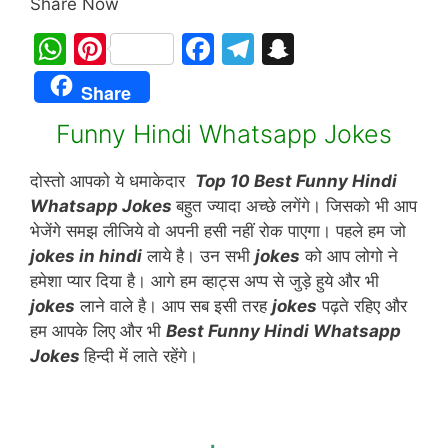
Share Now
W
Pi
F
T
S
h
nt
a
el
n
Share
at
er
c
e
a
Funny Hindi Whatsapp Jokes
s
e
e
gr
p
A
st
b
a
c
दोस्तो आपको ये धमाकेदार
Top 10 Best Funny Hindi
p
o
m
h
Whatsapp Jokes
बहुत ज्यादा अच्छे लगेंगे। जिसको भी आप
p
o
at
भेजेंगे समझ लीजिये वो अपनी हसी नहीं रोक पाएगा। पहले हम जो
jokes in hindi
लाये है। उन सभी
jokes
को आप लोगो ने
k
हमेशा प्यार दिया है। आगे हम व्हाट्स अप्प से जुड़े हुये और भी
jokes
लाने वाले है। आप सब इसी तरह
jokes
पढ़ते रहिए और
हम आपके लिए और भी
Best Funny Hindi Whatsapp
Jokes
हिन्दी में लाते रहेंगे।