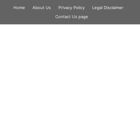
Skip
Home
About Us
Privacy Policy
Legal Disclaimer
to
Contact Us page
content