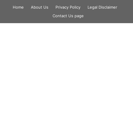
Skip
Home
About Us
Privacy Policy
Legal Disclaimer
to
Contact Us page
content