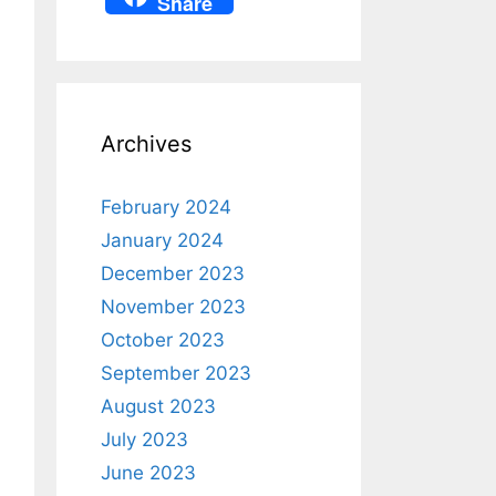
Share
s
e
e
e
a
A
st
b
gr
p
p
o
a
c
p
o
m
h
Archives
k
at
February 2024
January 2024
December 2023
November 2023
October 2023
September 2023
August 2023
July 2023
June 2023