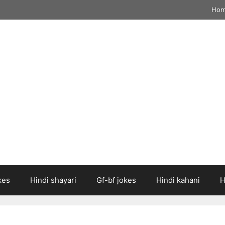
Ho
kes
Hindi shayari
Gf-bf jokes
Hindi kahani
H