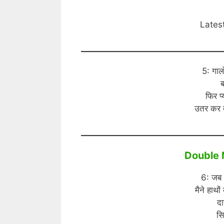
Lates
5: गाल
ब
फिर प्
उतर कर दे
Double 
6: जब भ
मैने हाथो
दा
सि