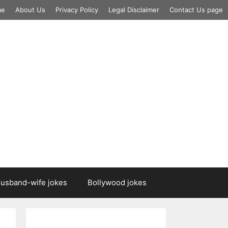
me
About Us
Privacy Policy
Legal Disclaimer
Contact Us page
usband-wife jokes
Bollywood jokes