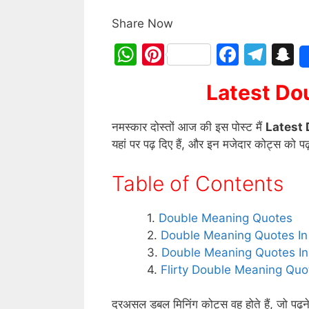
Share Now
W
Pi
F
T
S
h
nt
a
el
n
Latest Do
at
er
c
e
a
s
e
e
gr
p
नमस्कार दोस्तों आज की इस पोस्ट मैं
Latest
A
st
b
a
c
यहां पर पढ़ दिए हैं, और इन मजेदार कोट्स को प
p
o
m
h
Table of Contents
p
o
a
k
Double Meaning Quotes
Double Meaning Quotes In
Double Meaning Quotes In
Flirty Double Meaning Quo
दरअसल डबल मिनिंग कोट्स वह होते हैं, जो पढ़ने