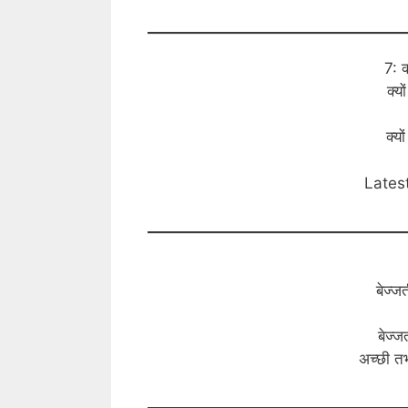
7: क
क्यो
क्य
Lates
बेज्ज
बेज्ज
अच्छी तभ