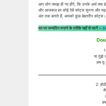
आप लोग समझ ही गए होंगे, कि उनके अर्थ क्या होत
और आजकल हर कोई ऐसे कोट्स सुनना और पढ़ना पस
अंत तक बताते हैं, आपको कुछ बेहतरीन कोट्स।
घर पर जन्मदिन मनाने के तरीके यहाँ से जानें :-
B
Dou
1
या तुझे 
अब तू ह
2: होठो
म
हम