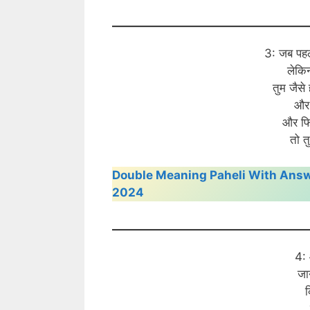
3: जब पहल
लेकि
तुम जैसे
और 
और फिर
तो 
Double Meaning Paheli With Answer | दोस्तो
2024
4: 
जा
क