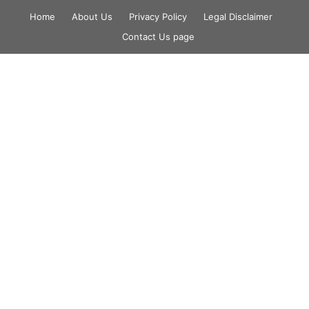
Skip
Home
About Us
Privacy Policy
Legal Disclaimer
to
Contact Us page
content