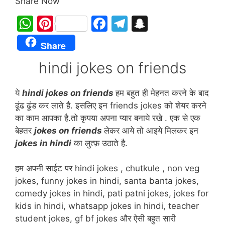
Share Now
W
Pi
F
T
S
h
nt
a
el
n
Share
at
er
c
e
a
hindi jokes on friends
s
e
e
gr
p
A
st
b
a
c
ये
hindi jokes on friends
हम बहुत ही मेहनत करने के बाद
p
o
m
h
ढूंढ ढूंड कर लाते है. इसलिए इन friends jokes को शेयर करने
p
o
at
का काम आपका है.तो कृपया अपना प्यार बनाये रखे . एक से एक
बेहतर
jokes on friends
लेकर आये तो आइये मिलकर इन
k
jokes in hindi
का लुत्फ़ उठाते है.
हम अपनी साईट पर hindi jokes , chutkule , non veg
jokes, funny jokes in hindi, santa banta jokes,
comedy jokes in hindi, pati patni jokes, jokes for
kids in hindi, whatsapp jokes in hindi, teacher
student jokes, gf bf jokes और ऐसी बहुत सारी