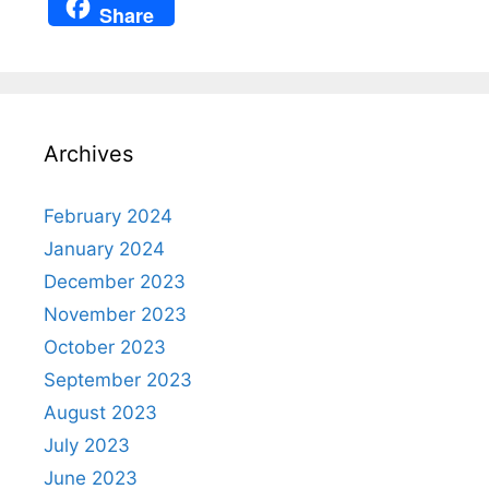
h
nt
a
el
n
Share
at
er
c
e
a
s
e
e
gr
p
A
st
b
a
c
p
o
m
h
Archives
p
o
at
k
February 2024
January 2024
December 2023
November 2023
October 2023
September 2023
August 2023
July 2023
June 2023