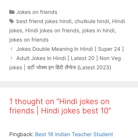
Categories
Jokes on friends
Tags
best friend jokes hindi
,
chutkule hindi
,
Hindi
jokes
,
Hindi jokes on friends
,
jokes in hindi
,
jokes on friends
Jokes Double Meaning In Hindi [ Super 24 ]
Adult Jokes In Hindi [ Latest 20 ] Non Veg
jokes | डर्टी जोक्स इन हिंदी लैंग्वेज {Latest 2023}
1 thought on “Hindi jokes on
friends | Hindi jokes best 10”
Pingback:
Best 16 Indian Teacher Student