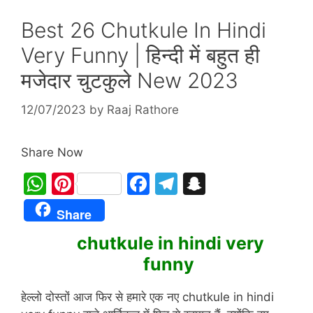
Best 26 Chutkule In Hindi
Very Funny | हिन्दी में बहुत ही
मजेदार चुटकुले New 2023
12/07/2023
by
Raaj Rathore
Share Now
W
Pi
F
T
S
h
nt
a
el
n
Share
at
er
c
e
a
chutkule in hindi very
s
e
e
gr
p
funny
A
st
b
a
c
p
o
m
h
हेल्लो दोस्तों आज फिर से हमारे एक नए chutkule in hindi