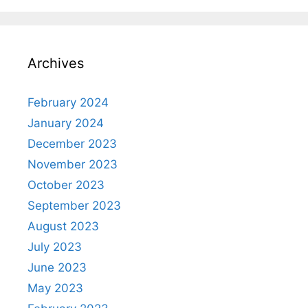
s
e
e
gr
p
A
st
b
a
c
p
o
m
h
Archives
p
o
at
k
February 2024
January 2024
December 2023
November 2023
October 2023
September 2023
August 2023
July 2023
June 2023
May 2023