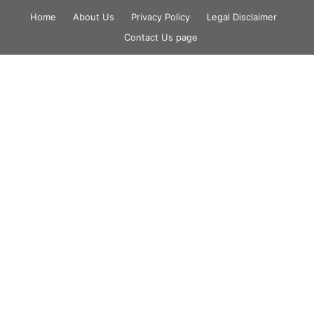
Skip
Home
About Us
Privacy Policy
Legal Disclaimer
to
Contact Us page
content