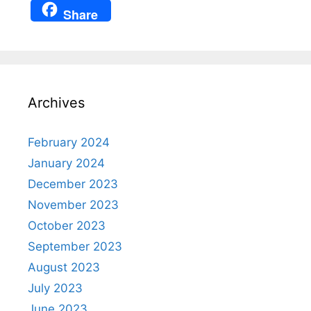
h
nt
a
el
n
Share
at
er
c
e
a
s
e
e
gr
p
A
st
b
a
c
p
o
m
h
Archives
p
o
at
k
February 2024
January 2024
December 2023
November 2023
October 2023
September 2023
August 2023
July 2023
June 2023