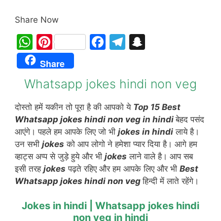
Share Now
W
Pi
F
T
S
h
nt
a
el
n
Share
at
er
c
e
a
Whatsapp jokes hindi non veg
s
e
e
gr
p
A
st
b
a
c
दोस्तो हमें यकीन तो पूरा है की आपको ये
Top 15 Best
p
o
m
h
Whatsapp jokes hindi non veg
in hindi
बेहद पसंद
p
o
at
आएंगे। पहले हम आपके लिए जो भी
jokes in hindi
लाये है।
उन सभी
jokes
को आप लोगो ने हमेशा प्यार दिया है। आगे हम
k
व्हाट्स अप्प से जुड़े हुये और भी
jokes
लाने वाले है। आप सब
इसी तरह
jokes
पढ़ते रहिए और हम आपके लिए और भी
Best
Whatsapp jokes hindi non veg
हिन्दी में लाते रहेंगे।
Jokes in hindi | Whatsapp jokes hindi
non veg in hindi