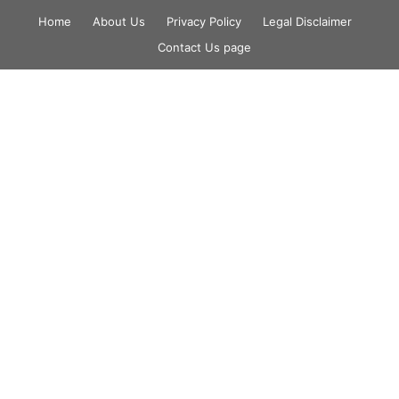
Skip
Home
About Us
Privacy Policy
Legal Disclaimer
to
Contact Us page
content