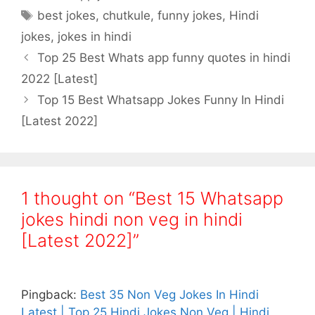
Tags
best jokes
,
chutkule
,
funny jokes
,
Hindi
jokes
,
jokes in hindi
Top 25 Best Whats app funny quotes in hindi
2022 [Latest]
Top 15 Best Whatsapp Jokes Funny In Hindi
[Latest 2022]
1 thought on “Best 15 Whatsapp
jokes hindi non veg in hindi
[Latest 2022]”
Pingback:
Best 35 Non Veg Jokes In Hindi
Latest | Top 25 Hindi Jokes Non Veg | Hindi